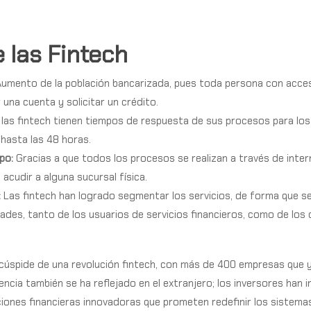
 las Fintech
A
umento de la población bancarizada, pues toda
persona con acces
 una cuenta y solicitar un crédito.
 las
fintech
tienen tiempos de respuesta de sus procesos para los 
 hasta las 48 horas.
po:
Gracias a que todos los procesos se realizan a través de intern
 acudir a alguna sucursal física.
:
Las fintech han logrado segmentar los servicios, de forma que s
des, tanto de los usuarios de servicios financieros, como de los
 cúspide de una revolución fintech, con más de 400 empresas que
encia también se ha reflejado en el extranjero; los inversores han i
ciones financieras innovadoras que prometen redefinir los sistema