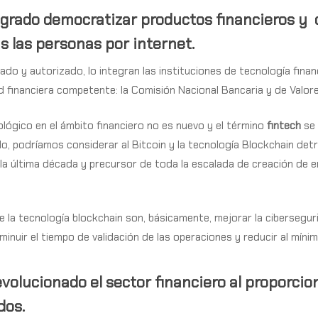
ogrado democratizar productos financieros y
as las personas por internet.
sado y autorizado, lo integran las instituciones de tecnología fina
d financiera competente: la Comisión Nacional Bancaria y de Valore
ológico en el ámbito financiero no es nuevo y el término
fintech
se 
lo, podríamos considerar al
Bitcoin y la tecnología Blockchain
detr
la última década y precursor de toda la escalada de creación de 
e la tecnología blockchain son, básicamente,
mejorar la cibersegu
minuir el tiempo de validación de las operaciones y reducir al míni
evolucionado el sector financiero al proporci
dos.