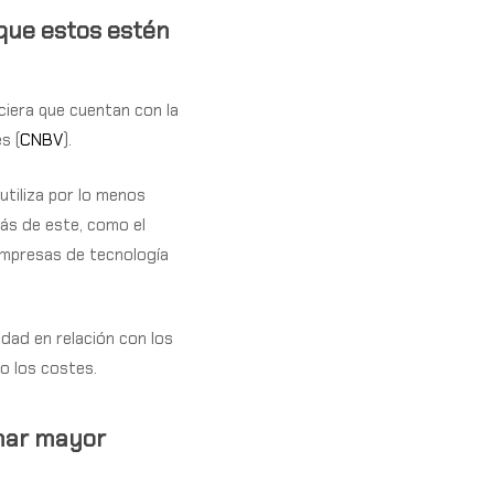
 que estos estén
nciera que cuentan con la
s (
CNBV
).
utiliza por lo menos
ás de este, como el
empresas de tecnología
ridad
en relación con los
mo los costes.
onar mayor