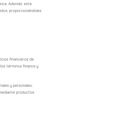
nunca. Además, este
idos, proporcionándoles
icios financieros de
e los términos
finance
y
iales y personales,
, mediante productos