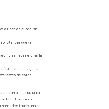
o a internet puede, sin
solicitantes que van
et, no es necesario, en la
e ofrece toda una gama,
 oferentes de estos.
 ya operan en países como
nvertido dinero en la
s bancarios tradicionales