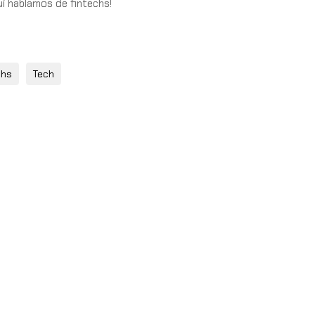
í hablamos de fintechs!
chs
Tech