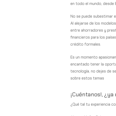
en todo el mundo, desde 
No se puede subestimar el
Al alejarse de los modelo
entre ahorradores y prest
financieros para los país
crédito formales.
Es un momento apasionante
encantado tener la oportu
tecnología, no dejes de 
sobre estos temas
¡Cuéntanos!, ¿ya 
¿Qué tal tu experiencia co