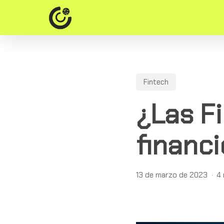
Skip
to
main
content
Fintech
¿Las Fi
financ
13 de marzo de 2023
4 