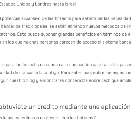
Estados Unidos y Londres hasta Israel.
 potencial expansivo de las fintechs para satisfacer las necesidade
s bancarios tradicionales, se están abriendo nuevos métodos de i
atarios. Esto puede suponer grandes beneficios en términos de ac
es en los que muchas personas carecen de acceso al sistema bancar
 para las fintechs en cuanto a lo que pueden aportar a los países
nidad de compartirlo contigo. Para saber más sobre los aspectos 
seguir nuestro blog y encontrarás contenidos sobre tech que ampl
obtuviste un crédito mediante una aplicació
n la banca en línea o en general con las fintechs?