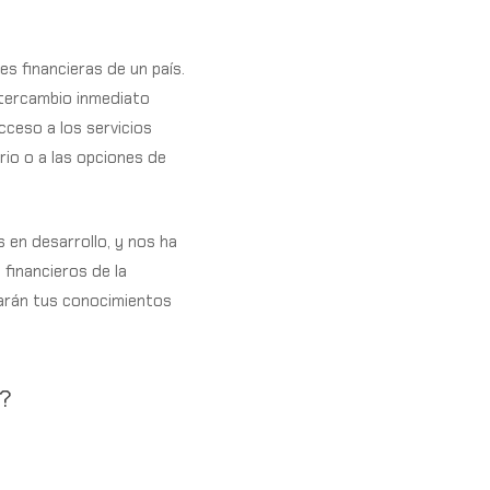
s financieras de un país.
ntercambio inmediato
ceso a los servicios
io o a las opciones de
 en desarrollo, y nos ha
financieros de la
iarán tus conocimientos
n?