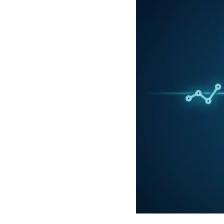
Hit enter to search or ESC to close