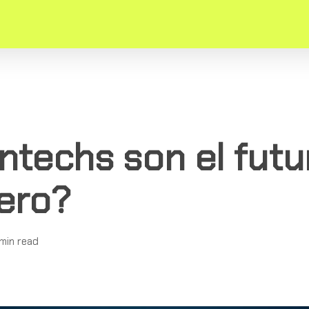
ntechs son el futu
iero?
min read