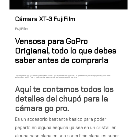
Cámara XT-3 FujiFilm
FujiFilm
Vensosa para GoPro
Origianal, todo lo que debes
saber antes de comprarla
Convert
leads
into
customers
and
then
turn
those
customers
into
loyal
fans
of
your
brand
by
leveraging
next-generation
automation
and
AI.
Yes,
it
really
can
be
automated,
and
no,
you're
not
dreaming.
Aquí te contamos todos los
detalles del chupó para la
cámara go pro.
Es un accesorio bastante básico para poder
pegarlo en alguna esquina ya sea en un cristal, en
alguna base plana en una superficie plana, es super